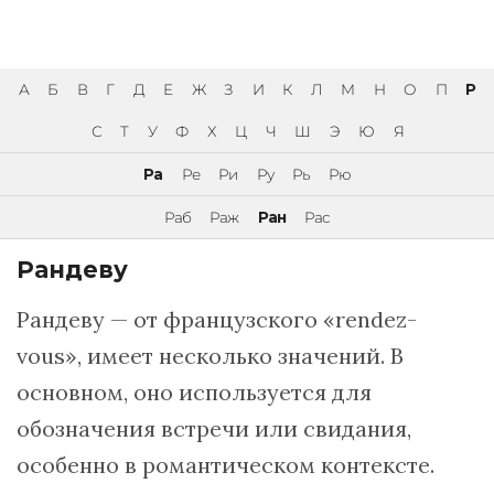
А
Б
В
Г
Д
Е
Ж
З
И
К
Л
М
Н
О
П
Р
С
Т
У
Ф
Х
Ц
Ч
Ш
Э
Ю
Я
Ра
Ре
Ри
Ру
Рь
Рю
Раб
Раж
Ран
Рас
Рандеву
Рандеву — от французского «rendez-
vous», имеет несколько значений. В
основном, оно используется для
обозначения встречи или свидания,
особенно в романтическом контексте.