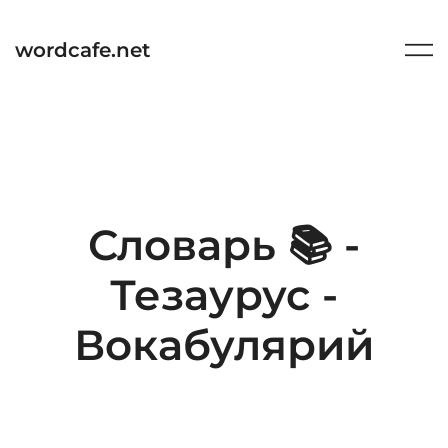
Перейти
к
wordcafe.net
содержимому
Словарь 📚 -
Тезаурус -
Вокабулярий