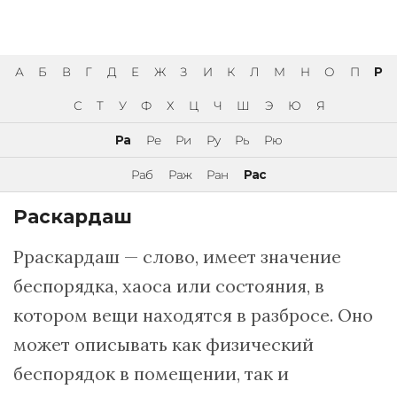
А
Б
В
Г
Д
Е
Ж
З
И
К
Л
М
Н
О
П
Р
С
Т
У
Ф
Х
Ц
Ч
Ш
Э
Ю
Я
Ра
Ре
Ри
Ру
Рь
Рю
Раб
Раж
Ран
Рас
Раскардаш
Рраскардаш — слово, имеет значение
беспорядка, хаоса или состояния, в
котором вещи находятся в разбросе. Оно
может описывать как физический
беспорядок в помещении, так и