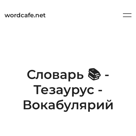
Перейти
к
wordcafe.net
содержимому
Словарь 📚 -
Тезаурус -
Вокабулярий