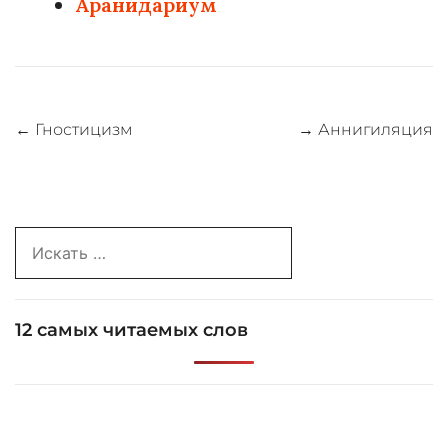
Аранидариум
Навигация
←
Гностицизм
→
Аннигиляция
по
записям
Search
for:
12 самых читаемых слов