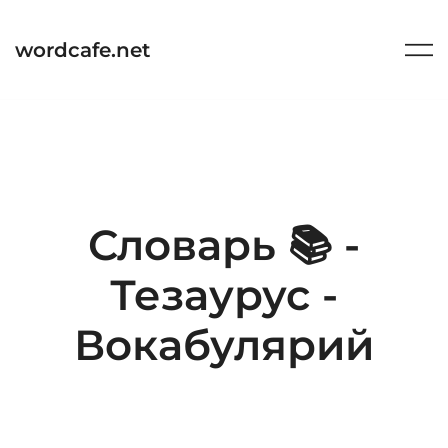
Перейти
к
wordcafe.net
содержимому
Словарь 📚 -
Тезаурус -
Вокабулярий