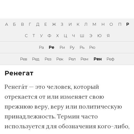
А
Б
В
Г
Д
Е
Ж
З
И
К
Л
М
Н
О
П
Р
С
Т
У
Ф
Х
Ц
Ч
Ш
Э
Ю
Я
Ра
Ре
Ри
Ру
Рь
Рю
Рев
Ред
Рез
Рек
Рел
Рем
Рен
Реф
Ренегат
Ренегáт — это человек, который
отрекается от или изменяет свою
прежнюю веру, веру или политическую
принадлежность. Термин часто
используется для обозначения кого-либо,