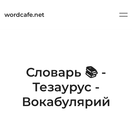
Перейти
к
wordcafe.net
содержимому
Словарь 📚 -
Тезаурус -
Вокабулярий